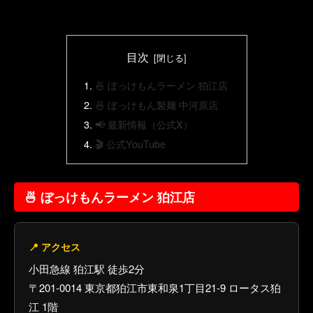
目次
🍜 ぼっけもんラーメン 狛江店
🍜 ぼっけもん製麺 中河原店
📢 最新情報（公式X）
🎬 公式YouTube
🍜 ぼっけもんラーメン 狛江店
📍 アクセス
小田急線 狛江駅 徒歩2分
〒201-0014 東京都狛江市東和泉1丁目21-9 ロータス狛
江 1階